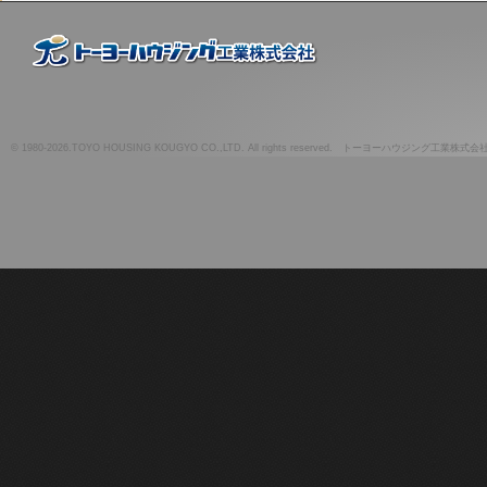
© 1980-2026.TOYO HOUSING KOUGYO CO.,LTD. All rights reserved. トーヨーハウジング工業株式会