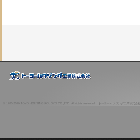
© 1980-2026.TOYO HOUSING KOUGYO CO.,LTD. All rights reserved. トーヨーハウジング工業株式会